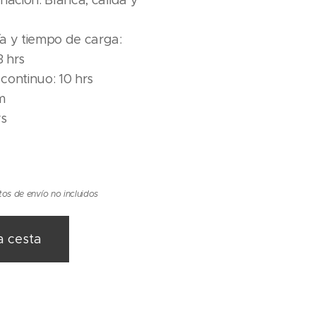
nación: Blanca, cálida y
a y tiempo de carga:
 hrs
continuo: 10 hrs
m
 hrs
tos de envío no incluidos
a cesta