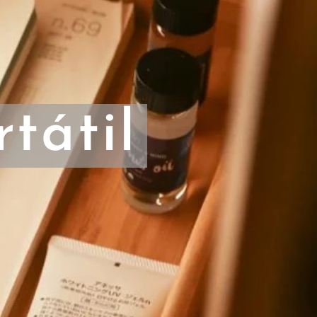
rtát
il